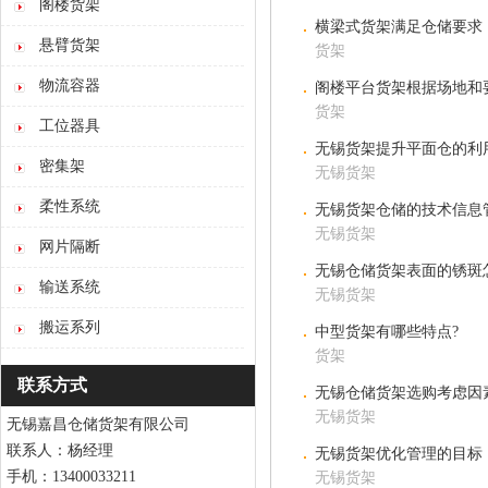
阁楼货架
横梁式货架满足仓储要求
悬臂货架
货架
物流容器
阁楼平台货架根据场地和
货架
工位器具
无锡货架提升平面仓的利
密集架
无锡货架
柔性系统
无锡货架仓储的技术信息
无锡货架
网片隔断
无锡仓储货架表面的锈斑
输送系统
无锡货架
搬运系列
中型货架有哪些特点?
货架
联系方式
无锡仓储货架选购考虑因
无锡货架
无锡嘉昌仓储货架有限公司
联系人：杨经理
无锡货架优化管理的目标
手机：13400033211
无锡货架