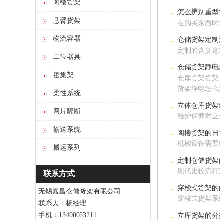
阁楼货架
怎么辨别重型
悬臂货架
在购买东西时
物流容器
仓储货架定制
定制的含义这
工位器具
仓储货架静电
密集架
仓库货架货架
货架静电怎么
柔性系统
立体仓库货架
网片隔断
维护保养对立
输送系统
阁楼货架的日
机械设备需要
搬运系列
定制仓储货架
现代比较流行
联系方式
穿梭式货架的
无锡嘉昌仓储货架有限公司
穿梭式货架系
联系人：杨经理
手机：13400033211
立库货架的分