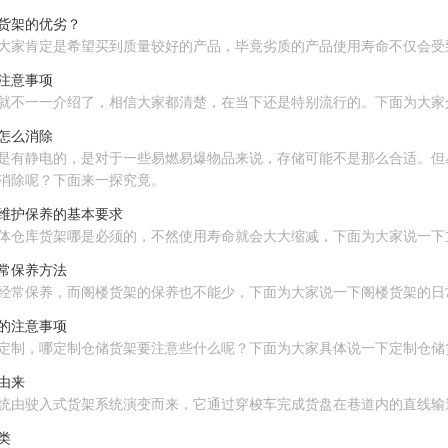
货架的优劣？
大家肯定是希望买到质量较好的产品，毕竟劣质的产品使用寿命不仅会受
注意事项
就不一一介绍了，相信大家都清楚，在当下还是特别流行的。下面为大家
怎么消除
是有静电的，是对于一些易燃易爆物品来说，存储可能不是那么合适。但
消除呢？下面来一探究竟。
维护保养的基本要求
体仓库货架哪是必须的，不然使用寿命就会大大缩减，下面为大家说一下
常保养方法
经常保养，而阁楼货架的保养也不能少，下面为大家说一下阁楼货架的日
的注意事项
定制，哪定制仓储货架要注意些什么呢？下面为大家具体说一下定制仓储
由来
统由驶入式货架系统演变而来，它通过穿梭车完成货盘在巷道内的直线输
类