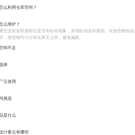
怎么利用仓库空间？
怎么维护？
重型货架各联接部位是否有松动现象，发现松动及时紧固。存放货物前必
距，使货物均匀分布在两叉之间，避免偏载。
空间不足
选择
广泛使用
何挑选
品是什么
设计要点有哪些