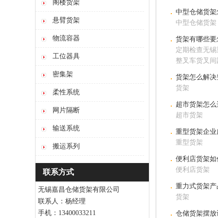
阁楼货架
中型仓储货架
悬臂货架
中型仓储货架
物流容器
货架有哪些要
定期检查无锡
工位器具
整叉车货叉间
密集架
货架怎么解决
货架
柔性系统
超市货架怎么
网片隔断
超市货架
输送系统
重型货架企业
重型货架
搬运系列
便利店货架如
便利店货架
联系方式
重力式货架产
无锡嘉昌仓储货架有限公司
货架
联系人：杨经理
手机：13400033211
仓储货架摆放