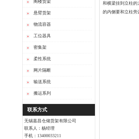
阁楼货架
和横梁挂到立柱的
的内侧要和立柱旁
悬臂货架
物流容器
工位器具
密集架
柔性系统
网片隔断
输送系统
搬运系列
联系方式
无锡嘉昌仓储货架有限公司
联系人：杨经理
手机：13400033211